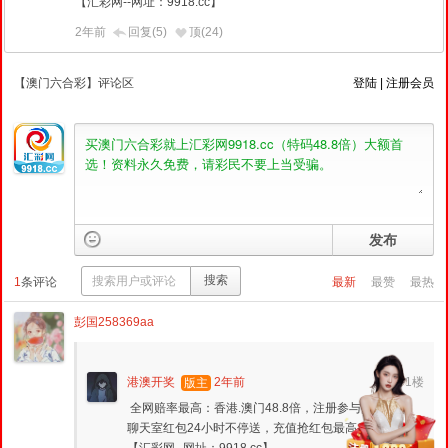
【汇彩网--网址：9918.cc】
2年前
回复(5)
顶(
24
)
【澳门六合彩】评论区
登陆
|
注册会员
发布
搜索
1
条评论
最新
最赞
最热
彭国258369aa
港澳开奖
2年前
1楼
版主
全网赔率最高：香港.澳门48.8倍，
注册参与抢红包！
聊天室红包24小时不停送，
充值抢红包最高18888元
【汇彩网--网址：9918.cc】