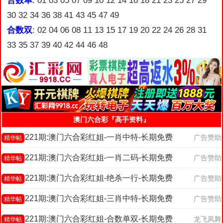
合数单
: 01 03 05 07 09 10 12 14 16 18 21 23 25 27 29
30 32 34 36 38 41 43 45 47 49
合数双
: 02 04 06 08 11 13 15 17 19 20 22 24 26 28 31
33 35 37 39 40 42 44 46 48
澳门六合彩『高手资料』
221期:澳门六合彩红姐-一肖中特-长期免费
广告赞助
精华帖
221期:澳门六合彩红姐-一肖二码-长期免费
广告赞助
精华帖
221期:澳门六合彩红姐-绝杀一行-长期免费
广告赞助
精华帖
221期:澳门六合彩红姐-三肖中特-长期免费
广告赞助
精华帖
221期:澳门六合彩红姐-合数单双-长期免费
龙飞凤舞
精华帖