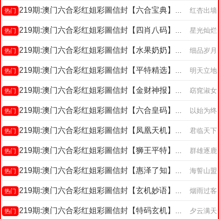
219期:澳门六合彩红姐彩圖信封【六合宝典】每期自动更新
红杏出墙
热门
219期:澳门六合彩红姐彩圖信封【四肖八码】每期自动更新
星光灿烂
热门
219期:澳门六合彩红姐彩圖信封【水果奶奶】每期自动更新
细品岁月
热门
219期:澳门六合彩红姐彩圖信封【平特精选】每期自动更新
明天立地
热门
219期:澳门六合彩红姐彩圖信封【金财神报】每期自动更新
窈窕淑女
热门
219期:澳门六合彩红姐彩圖信封【六合皇码】每期自动更新
以始为终
热门
219期:澳门六合彩红姐彩圖信封【凤凰天机】每期自动更新
君临天下
热门
219期:澳门六合彩红姐彩圖信封【狮王平特】每期自动更新
群雄逐鹿
热门
219期:澳门六合彩红姐彩圖信封【惠泽了知】每期自动更新
海誓山盟
热门
219期:澳门六合彩红姐彩圖信封【玄机妙语】每期自动更新
烟雨过客
热门
219期:澳门六合彩红姐彩圖信封【特码玄机】每期自动更新
夕云满天
热门