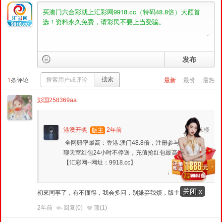
发布
搜索
1
条评论
最新
最赞
最热
彭国258369aa
港澳开奖
2年前
1楼
版主
全网赔率最高：香港.澳门48.8倍，
注册参与抢红包！
聊天室红包24小时不停送，
充值抢红包最高18888元
【汇彩网--网址：9918.cc】
回复
顶
关闭 x
初來同事了，有不懂得，我会多问，别嫌弃我烦，版主，谢谢
2年前
回复(0)
顶(
1
)