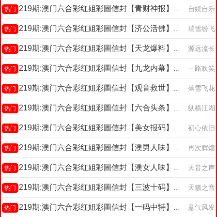
219期:澳门六合彩红姐彩圖信封【青财神报】每期自动更新
自娱自乐
热门
219期:澳门六合彩红姐彩圖信封【济公活佛】每期自动更新
瑞雪纷飞
热门
219期:澳门六合彩红姐彩圖信封【天龙爆料】每期自动更新
源远流长
热门
219期:澳门六合彩红姐彩圖信封【九龙内幕】每期自动更新
一路欢笑
热门
219期:澳门六合彩红姐彩圖信封【观音救世】每期自动更新
落雪飞花
热门
219期:澳门六合彩红姐彩圖信封【六合头条】每期自动更新
纵横江湖
热门
219期:澳门六合彩红姐彩圖信封【美女报码】每期自动更新
初心依旧
热门
219期:澳门六合彩红姐彩圖信封【澳男人味】每期自动更新
再次辉煌
热门
219期:澳门六合彩红姐彩圖信封【澳女人味】每期自动更新
天音之声
热门
219期:澳门六合彩红姐彩圖信封【三波十码】每期自动更新
天籁之音
热门
219期:澳门六合彩红姐彩圖信封【一码中特】每期自动更新
意气风发
热门